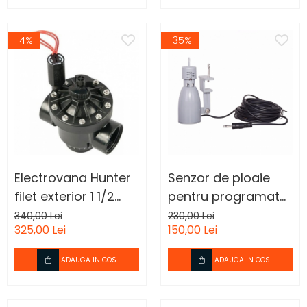
-4%
-35%
Electrovana Hunter
Senzor de ploaie
filet exterior 1 1/2
pentru programator
inch
irigatie presiune
340,00 Lei
230,00 Lei
325,00 Lei
150,00 Lei
normala
ADAUGA IN COS
ADAUGA IN COS