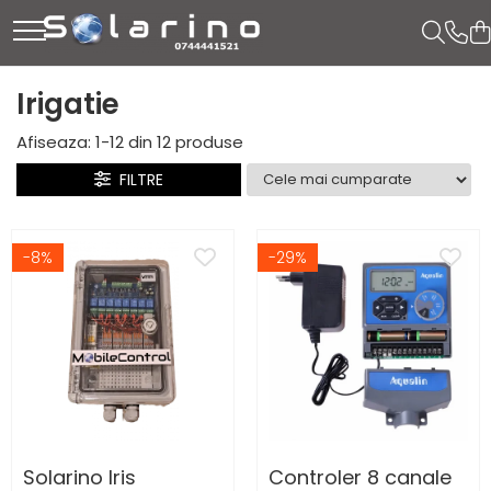
Irigatie
Afiseaza:
1-
12
din
12
produse
FILTRE
-8%
-29%
Solarino Iris
Controler 8 canale