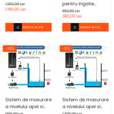
pentru irigatie
1.300,00 Lei
1.190,00 Lei
gradina
550,00 Lei
390,00 Lei
ADAUGA IN COS
ADAUGA IN COS
-30%
-12%
Sistem de masurare
Sistem de masurare
a nivelului apei si
a nivelului apei si
control pompa.
control pompasi
990,00 Lei
1.700,00 Lei