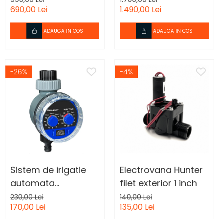
690,00 Lei
1.490,00 Lei
temperatura de
pornire.
ADAUGA IN COS
ADAUGA IN COS
-26%
-4%
Sistem de irigatie
Electrovana Hunter
automata
filet exterior 1 inch
functional cu
230,00 Lei
140,00 Lei
170,00 Lei
135,00 Lei
presiune