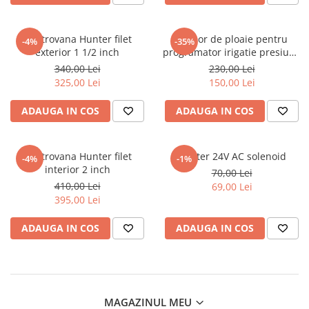
Electrovana Hunter filet
Senzor de ploaie pentru
-4%
-35%
exterior 1 1/2 inch
programator irigatie presiune
normala
340,00 Lei
230,00 Lei
325,00 Lei
150,00 Lei
ADAUGA IN COS
ADAUGA IN COS
Electrovana Hunter filet
Hunter 24V AC solenoid
-4%
-1%
interior 2 inch
70,00 Lei
410,00 Lei
69,00 Lei
395,00 Lei
ADAUGA IN COS
ADAUGA IN COS
MAGAZINUL MEU