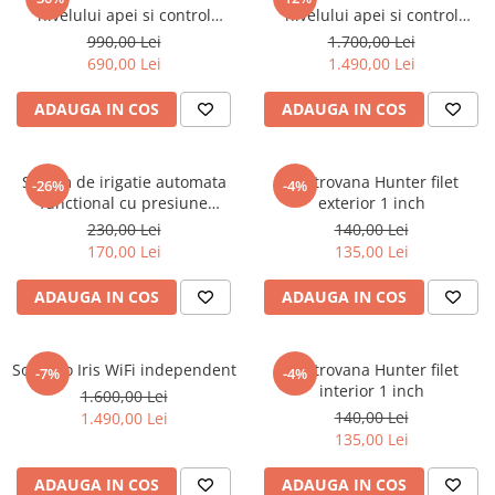
nivelului apei si control
nivelului apei si control
pompa.
pompasi temperatura de
990,00 Lei
1.700,00 Lei
pornire.
690,00 Lei
1.490,00 Lei
ADAUGA IN COS
ADAUGA IN COS
Sistem de irigatie automata
Electrovana Hunter filet
-26%
-4%
functional cu presiune
exterior 1 inch
gravitationala a apei
230,00 Lei
140,00 Lei
170,00 Lei
135,00 Lei
ADAUGA IN COS
ADAUGA IN COS
Solarino Iris WiFi independent
Electrovana Hunter filet
-7%
-4%
interior 1 inch
1.600,00 Lei
140,00 Lei
1.490,00 Lei
135,00 Lei
ADAUGA IN COS
ADAUGA IN COS