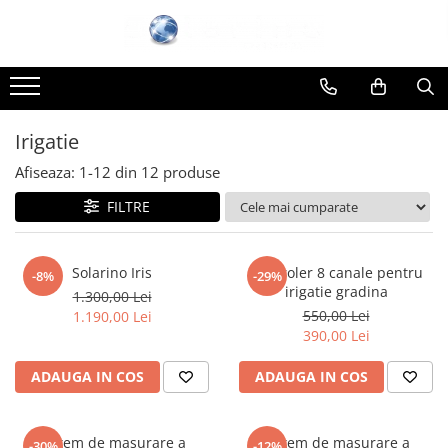
Irigatie
Afiseaza:
1-
12
din
12
produse
FILTRE
Solarino Iris
Controler 8 canale pentru
-8%
-29%
irigatie gradina
1.300,00 Lei
550,00 Lei
1.190,00 Lei
390,00 Lei
ADAUGA IN COS
ADAUGA IN COS
Sistem de masurare a
Sistem de masurare a
-30%
-12%