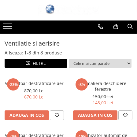
Toate Produsele
Automatizare sere si solarii
Solarino
Ventilatie si aerisire
Actionari, deschideri, motoare
Afiseaza:
1-
8
din
8
produse
Ventilatie si aerisire
Irigatie
FILTRE
Senzori si traductori
Sisteme fotovoltaice Solarino
Ventilatoar destratificare aer
Cremaliera deschidere
-23%
-3%
Produse
ferestre
870,00 Lei
150,00 Lei
670,00 Lei
145,00 Lei
ADAUGA IN COS
ADAUGA IN COS
Ventilatoar destratificare aer
Deschizător automat de
-1%
-19%