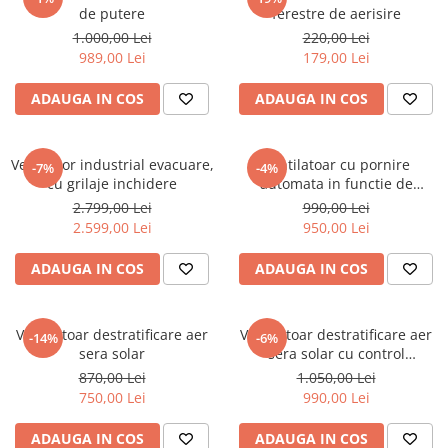
de putere
ferestre de aerisire
1.000,00 Lei
220,00 Lei
989,00 Lei
179,00 Lei
ADAUGA IN COS
ADAUGA IN COS
Ventilator industrial evacuare,
Ventilatoar cu pornire
-7%
-4%
cu grilaje inchidere
automata in functie de
temperatura si umiditate
2.799,00 Lei
990,00 Lei
2.599,00 Lei
950,00 Lei
ADAUGA IN COS
ADAUGA IN COS
Ventilatoar destratificare aer
Ventilatoar destratificare aer
-14%
-6%
sera solar
sera solar cu control
temperatura umiditate
870,00 Lei
1.050,00 Lei
750,00 Lei
990,00 Lei
ADAUGA IN COS
ADAUGA IN COS