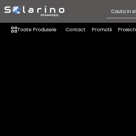
Toate Produsele
Toate Produsele
Contact
Promotii
Proiect
Automatizare sere si solarii
Solarino
Actionari, deschideri, motoare
Ventilatie si aerisire
Irigatie
Senzori si traductori
Sisteme fotovoltaice Solarino
Produse