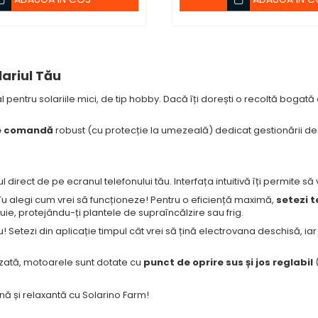
lariul Tău
 pentru solariile mici, de tip hobby. Dacă îți dorești o recoltă bogat
e comandă
robust (cu protecție la umezeală) dedicat gestionării deschi
l direct de pe ecranul telefonului tău. Interfața intuitivă îți permite s
u alegi cum vrei să funcționeze! Pentru o eficiență maximă,
setezi t
uie, protejându-ți plantele de supraîncălzire sau frig.
u! Setezi din aplicație timpul cât vrei să țină electrovana deschisă, ia
izată, motoarele sunt dotate cu
punct de oprire sus și jos reglabil
(
ă și relaxantă cu Solarino Farm!