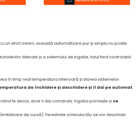
ă cu un efort minim, această automatizare pur și simplu nu poate
derilor laterale și a sistemului de irigație, totul fiind controlabil
ă vezi în timp real temperatura interioară și starea sistemelor.
emperatura de închidere și deschidere și îl dai pe automat
.
r când te decizi, doar îi dai comanda. Irigația pornește și
se
limitatoare de cursă). Ferestrele solariului tău se vor deschide