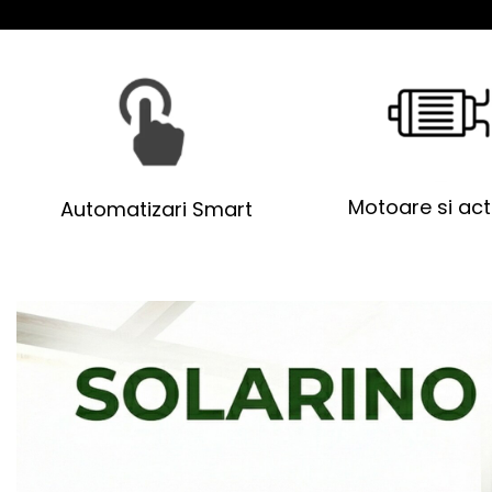
Motoare si act
Automatizari Smart