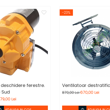
-23%
deschidere ferestre.
Ventilatoar destratifi
 Sud
670,00 Lei
870,00 Lei
79,00 Lei
ADAUGA IN COS
ADAUGA IN C