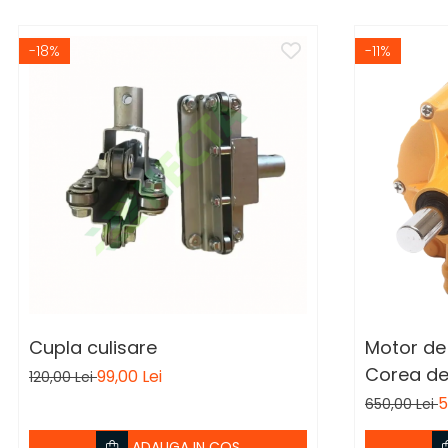
-18%
-11%
Cupla culisare
Motor de 
Corea de
99,00 Lei
120,00 Lei
5
650,00 Lei
ADAUGA IN COS