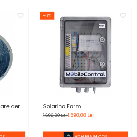
-6%
care aer
Solarino Farm
1.590,00 Lei
1.690,00 Lei
OS
ADAUGA IN COS