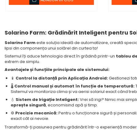
Solarino Farm: Grădinărit Inteligent pentru So
Solarino Farm
este soluția ideală de automatizare, creată special
lipsi din componența unui solărel din curtea ta!
Sistemul îți aduce tehnologia direct în grădină printr-un
tablou d
extrem de simplu.
Avantajele și funcțiile principale ale sistemului:
📱
Control la distanță prin Aplicația Android:
Gestionezi totu
🌡️
Control manual și automat în funcție de temperatură:
T
Sistemul va monitoriza clima și va aerisi solariul exact când treb
💧
Sistem de Irigație Inteligent:
Vrei să irigi? Nimic mai simpl
oprește singură
, economisind apă și timp.
⚙️
Precizie mecanică:
Pentru o funcționare sigură și personal
exact cât ai nevoie.
Transformă-ți pasiunea pentru grădinărit într-o experiență modern