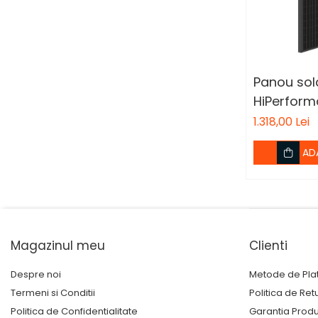
Panou sol
HiPerfor
compatibi
1.318,00 Lei
sistemele
AD
automatiz
Magazinul meu
Clienti
Despre noi
Metode de Pla
Termeni si Conditii
Politica de Ret
Politica de Confidentialitate
Garantia Prod