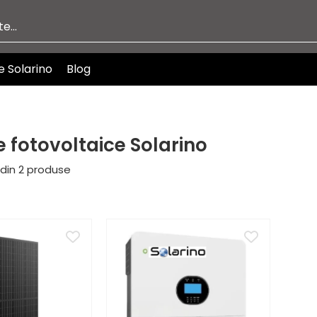
e Solarino
Blog
 fotovoltaice Solarino
din
2
produse