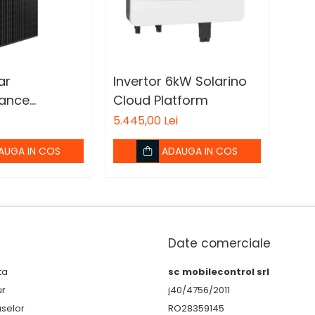
ar
Invertor 6kW Solarino
mance
Cloud Platform
l cu
5.445,00 Lei
AUGA IN COS
ADAUGA IN COS
are Solarino
Date comerciale
ta
sc mobilecontrol srl
ur
j40/4756/2011
uselor
RO28359145