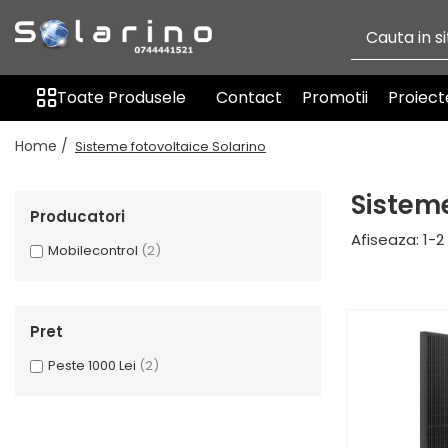
Toate Produsele
Toate Produsele
Contact
Promotii
Proiect
Automatizare sere si solarii
Solarino
Home /
Sisteme fotovoltaice Solarino
Actionari, deschideri, motoare
Ventilatie si aerisire
Sisteme
Irigatie
Producatori
Senzori si traductori
Afiseaza:
1-
2
Mobilecontrol
(2)
Sisteme fotovoltaice Solarino
Produse
Pret
Peste 1000 Lei
(2)