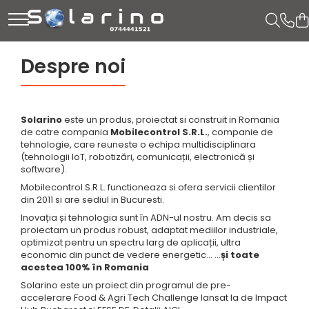
Despre noi
Solarino
este un produs, proiectat si construit in Romania
de catre compania
Mobilecontrol S.R.L.
, companie de
tehnologie, care reuneste o echipa multidisciplinara
(tehnologii IoT, robotizări, comunicații, electronică și
software).
Mobilecontrol S.R.L. functioneaza si ofera servicii clientilor
din 2011 si are sediul in Bucuresti.
Inovația și tehnologia sunt în ADN-ul nostru. Am decis sa
proiectam un produs robust, adaptat mediilor industriale,
optimizat pentru un spectru larg de aplicații, ultra
economic din punct de vedere energetic… …
și toate
acestea 100% în Romania
Solarino este un proiect din programul de pre-
accelerare Food & Agri Tech Challenge lansat la de Impact