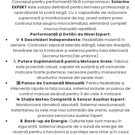
Conceput pentru performanță fără compromisuri,
Solarino
EXPERT
este soluția definitivă pentru fermierii profesioniști și
operațiunile la scară largă. Cu o capacitate de acționare
superioară și monitorizare de top, acest sistem preia
controlul total asupra microclimatului, eliminând complet
munca manuală repetitivă.
Performanță și Dotări de Nivel Expert:
⚙️
4 Deschideri Independente:
Flexibilitate maximă în
aerisire. Controlezi separat laterala stângă, laterala dreaptă,
ferestrele de la frontoane și sistemul pentru folia interioară
(ecranul termic/de umbrire).
💪
Putere Suplimentară pentru Motoare Grele:
Tabloul
este proiectat robust, capabil să susțină și să comande
motoare foarte puternice, necesare pentru manevrarea
structurilor masive din serele mari.
🎛️
Panou de Comandă Manuală:
Pentru flexibilitate și
intervenții rapide la fața locului, sistemul include un panou de
control manual dedicat pentru 3 din cele 4 motoare.
🌤️
Stație Meteo Completă & Senzor Auxiliar Expert:
Monitorizare climatică absolută. Sistemul reacționează
instantaneu la cele mai mici schimbări ale vremii, susținut de
precizia senzorului auxiliar Expert.
🔋
Back-up de Energie:
Culturile tale sunt mereu în
siguranță. Sistemul dispune de o sursă de energie de
rezervă pentru a funcționa și a proteja sera chiar și în cazul