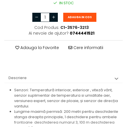
IN STOC
ADAUGA IN COS
Cod Produs:
C1-3576-3213
Ai nevoie de ajutor?
0744441521
Adauga la Favorite
Cere informatii
Descriere
Senzori: Temperatură interioar, exterioar , viteză vânt,
senzor suplimentar de temperatura si umiditate aer,
versiunea expert, senzor de ploaie, și senzor de direcția
vantului.
Lungime maximă permisă: 200 metri pentru deschiderile
stanga dreapta principale, 1 deschidere pentru ambele
frontoane deschiderea numarul 3, 100 m deschiderea