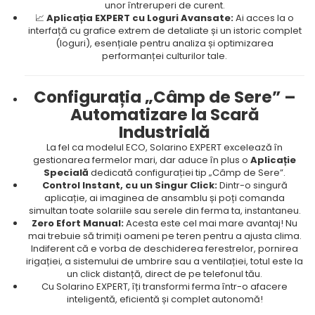
unor întreruperi de curent.
📈
Aplicația EXPERT cu Loguri Avansate:
Ai acces la o
interfață cu grafice extrem de detaliate și un istoric complet
(loguri), esențiale pentru analiza și optimizarea
performanței culturilor tale.
Configurația „Câmp de Sere” –
Automatizare la Scară
Industrială
La fel ca modelul ECO, Solarino EXPERT excelează în
gestionarea fermelor mari, dar aduce în plus o
Aplicație
Specială
dedicată configurației tip „Câmp de Sere”.
Control Instant, cu un Singur Click:
Dintr-o singură
aplicație, ai imaginea de ansamblu și poți comanda
simultan toate solariile sau serele din ferma ta, instantaneu.
Zero Efort Manual:
Acesta este cel mai mare avantaj! Nu
mai trebuie să trimiți oameni pe teren pentru a ajusta clima.
Indiferent că e vorba de deschiderea ferestrelor, pornirea
irigației, a sistemului de umbrire sau a ventilației, totul este la
un click distanță, direct de pe telefonul tău.
Cu Solarino EXPERT, îți transformi ferma într-o afacere
inteligentă, eficientă și complet autonomă!