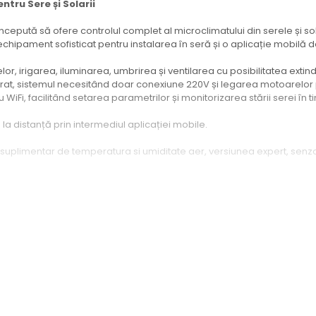
tru Sere și Solarii
cepută să ofere controlul complet al microclimatului din serele și sola
echipament sofisticat pentru instalarea în seră și o aplicație mobilă 
r, irigarea, iluminarea, umbrirea și ventilarea cu posibilitatea extinde
rat, sistemul necesitând doar conexiune 220V și legarea motoarelor 
 WiFi, facilitând setarea parametrilor și monitorizarea stării serei î
la distanță prin intermediul aplicației mobile.
r suplimentar de temperatura si umiditate aer, versiunea expert, senzor
stemul ramane activ pentru 12 ore chiar daca nu are energie energie d
al de 365 de zile
 pentru plante, iar sistemul va acționa motoarele proporțional cu dif
e valorile setate, ventilările se deschid la maxim. La scăderea tempera
 de avertizare prestabilită, sistemul închide parțial deschiderile, ia
letă a ventilațiilor la atingerea valorilor critice pentru a proteja cu
bile în aplicație, Solarino Expert Plus este proiectat să fie ușor de ins
olarii.