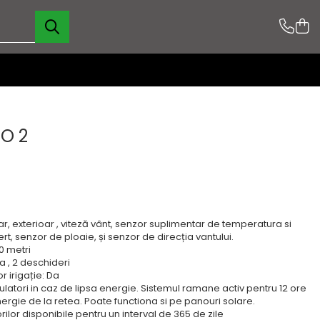
RO 2
r, exterioar , viteză vânt, senzor suplimentar de temperatura si
t, senzor de ploaie, și senzor de direcția vantului.
0 metri
 , 2 deschideri
r irigație: Da
tori in caz de lipsa energie. Sistemul ramane activ pentru 12 ore
rgie de la retea. Poate functiona si pe panouri solare.
orilor disponibile pentru un interval de 365 de zile