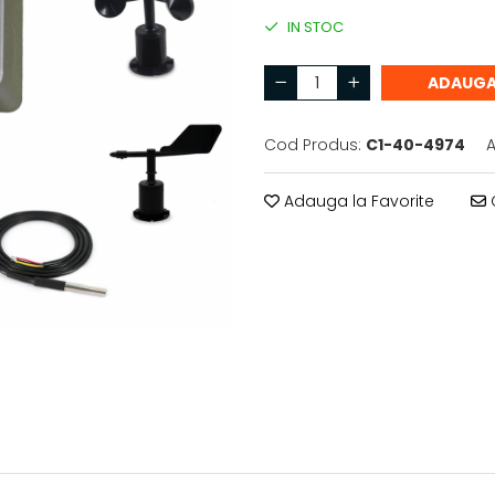
IN STOC
ADAUGA
Cod Produs:
C1-40-4974
A
Adauga la Favorite
C