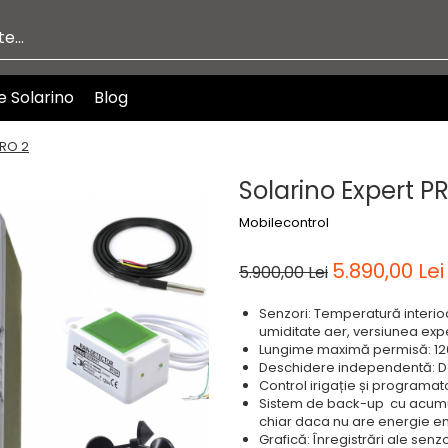
e Solarino
Blog
PRO 2
Solarino Expert P
Mobilecontrol
5.890,00 Lei
5.900,00 Lei
Senzori: Temperatură interioa
umiditate aer, versiunea exper
Lungime maximă permisă: 12
Deschidere independentă: Da
Control irigație și programato
Sistem de back-up cu acumula
chiar daca nu are energie ene
Grafică: Înregistrări ale senz