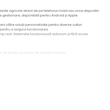
riile agricole direct de pe telefonul mobil sau orice dispozitiv
de gestionare, disponibilă pentru Android și Apple.
rii către soluții personalizate pentru diverse culturi.
pentru a asigura funcționarea.
n timp real. Sistemele funcționează autonom și fără acces
 de ploaie, și senzor de direcția vantului.
e la retea. Poate functiona si pe panouri solare.
erențele de temperatură detectate.
turii, ventilările se închid complet.
r pentru rafale critice, toate deschiderile sunt închise complet.
ltura.
talat și utilizat, adresându-se în special fermierilor ce doresc un