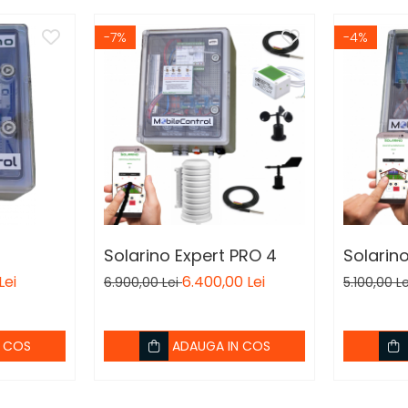
-7%
-4%
Solarino Expert PRO 4
Solarino
Lei
6.400,00 Lei
6.900,00 Lei
5.100,00 L
N COS
ADAUGA IN COS