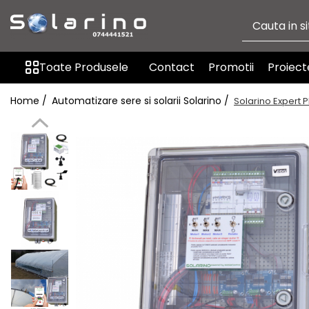
Toate Produsele
Toate Produsele
Contact
Promotii
Proiect
Automatizare sere si solarii
Solarino
Home /
Automatizare sere si solarii Solarino /
Solarino Expert 
Actionari, deschideri, motoare
Ventilatie si aerisire
Irigatie
Senzori si traductori
Sisteme fotovoltaice Solarino
Produse