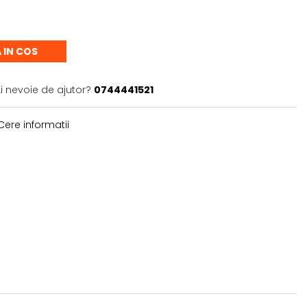
 IN COS
i nevoie de ajutor?
0744441521
ere informatii