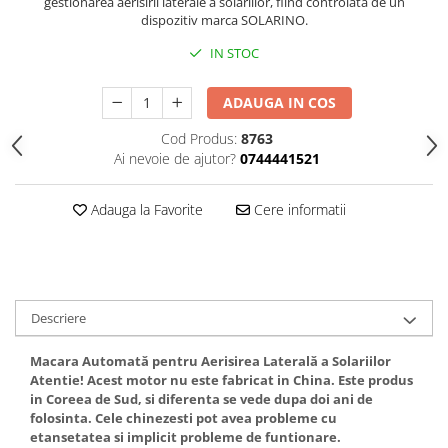
gestionarea aerisirii laterale a solariilor, fiind controlată de un
dispozitiv marca SOLARINO.
IN STOC
ADAUGA IN COS
Cod Produs:
8763
Ai nevoie de ajutor?
0744441521
Adauga la Favorite
Cere informatii
Descriere
Macara Automată pentru Aerisirea Laterală a Solariilor
Atentie! Acest motor nu este fabricat in China. Este produs
in Coreea de Sud, si diferenta se vede dupa doi ani de
folosinta. Cele chinezesti pot avea probleme cu
etansetatea si implicit probleme de funtionare.