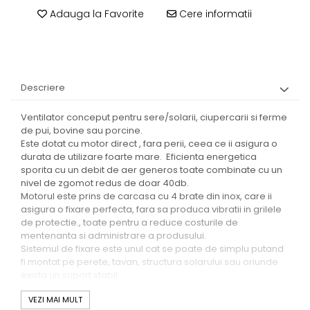
Adauga la Favorite
Cere informatii
Descriere
Ventilator conceput pentru sere/solarii, ciupercarii si ferme
de pui, bovine sau porcine.
Este dotat cu motor direct , fara perii, ceea ce ii asigura o
durata de utilizare foarte mare. Eficienta energetica
sporita cu un debit de aer generos toate combinate cu un
nivel de zgomot redus de doar 40db.
Motorul este prins de carcasa cu 4 brate din inox, care ii
asigura o fixare perfecta, fara sa produca vibratii in grilele
de protectie., toate pentru a reduce costurile de
mentenanta si administrare a produsului.
Sistemul de fixare este unul cat se poate de simplu putand
fi montat pe perete, tavan, structura solarului sau oriunde
exista un suport stabil.
Tabel 1.
Caracteristicile
VEZI MAI MULT