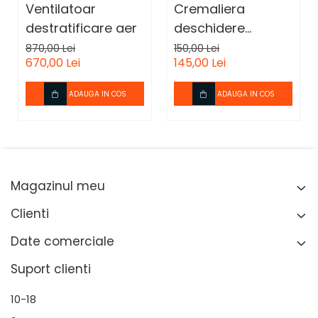
din otel cadmiat. Sunt usoare, rezistente la actiunile
Ventilatoar
Cremaliera
factorilor chimici si produc un zgomot de doar 40 db
destratificare aer
deschidere
ferestre
870,00 Lei
150,00 Lei
670,00 Lei
145,00 Lei
ADAUGA IN COS
ADAUGA IN COS
Magazinul meu
Clienti
Date comerciale
Suport clienti
10-18