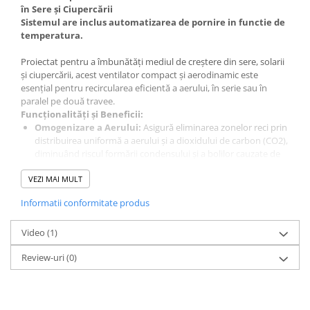
în Sere și Ciupercării
Sistemul are inclus automatizarea de pornire in functie de
temperatura.
Proiectat pentru a îmbunătăți mediul de creștere din sere, solarii
și ciupercării, acest ventilator compact și aerodinamic este
esențial pentru recircularea eficientă a aerului, în serie sau în
paralel pe două travee.
Funcționalități și Beneficii:
Omogenizare a Aerului:
Asigură eliminarea zonelor reci prin
distribuirea uniformă a aerului și a dioxidului de carbon (CO2),
diminuând riscul formării condensului și a bolilor cauzate de
umiditate ridicată.
VEZI MAI MULT
Eficiență Energetică:
Model îmbunătățit consumând doar
100W/oră, menținând costurile reduse.
Informatii conformitate produs
Performanță Superioară:
Alicele din aluminiu sunt
rezistente la coroziune, ușoare și rigide, oferind un volum
Video
mare de aer recirculat cu consum minim de energie.
(1)
Capacitate de Recirculare:
Recirculă un volum de aer de
Review-uri
(0)
120 mc/min sau 7200 mc/oră, acoperind eficient o suprafață
de 150-200 mp de solar.
Rază de Acțiune:
Jetul de aer („flacăra”) lung de până la 15m,
facilitând un schimb eficient de gaze.