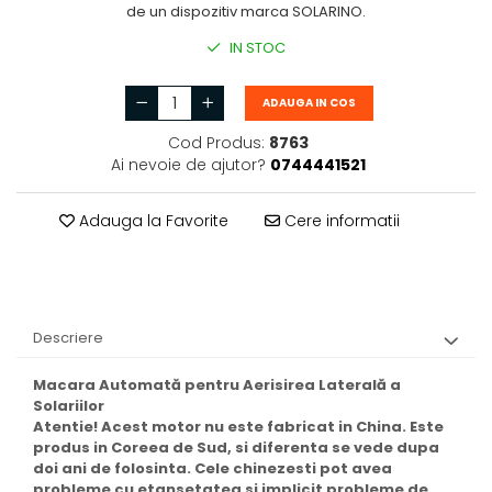
de un dispozitiv marca SOLARINO.
IN STOC
ADAUGA IN COS
Cod Produs:
8763
Ai nevoie de ajutor?
0744441521
Adauga la Favorite
Cere informatii
Descriere
Macara Automată pentru Aerisirea Laterală a
Solariilor
Atentie! Acest motor nu este fabricat in China. Este
produs in Coreea de Sud, si diferenta se vede dupa
doi ani de folosinta. Cele chinezesti pot avea
probleme cu etansetatea si implicit probleme de