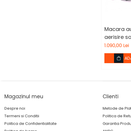
Macara a
aerisire s
24 V
1.090,00 Lei
AD
Magazinul meu
Clienti
Despre noi
Metode de Pla
Termeni si Conditii
Politica de Ret
Politica de Confidentialitate
Garantia Prod