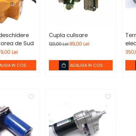
deschidere
Cupla culisare
Ter
 Corea de Sud
ele
99,00 Lei
120,00 Lei
9,00 Lei
350,
AUGA IN COS
ADAUGA IN COS