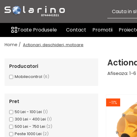
Toate Produsele
Toate Produsele
Contact
Promotii
Proiect
Automatizare sere si solarii
Solarino
Home /
Actionari, deschideri, motoare
Actionari, deschideri, motoare
Ventilatie si aerisire
Actiona
Irigatie
Producatori
Senzori si traductori
Afiseaza:
1-
6
Mobilecontrol
(6)
Sisteme fotovoltaice Solarino
Produse
Pret
-11%
50 Lei - 100 Lei
(1)
300 Lei - 400 Lei
(1)
500 Lei - 750 Lei
(2)
Peste 1000 Lei
(2)