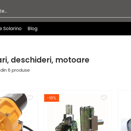
e Solarino
Blog
ri, deschideri, motoare
din
6
produse
-18%