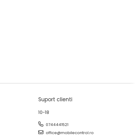
Suport clienti
10-18
0744441521
office@mobilecontrol.ro