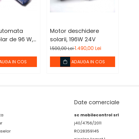
utomata
Motor deschidere
olar de 96 W,
solarii, 196W 24V
1.490,00 Lei
1.500,00 Lei
AUGA IN COS
ADAUGA IN COS
Date comerciale
ta
sc mobilecontrol srl
ur
j40/4756/2011
uselor
RO28359145