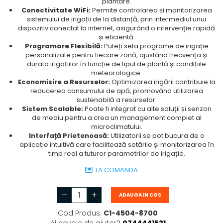
plantare.
Conectivitate WiFi:
Permite controlarea și monitorizarea
sistemului de irigații de la distanță, prin intermediul unui
dispozitiv conectat la internet, asigurând o intervenție rapidă
și eficientă.
Programare Flexibilă:
Puteți seta programe de irigație
personalizate pentru fiecare zonă, ajustând frecvența și
durata irigațiilor în funcție de tipul de plantă și condițiile
meteorologice.
Economisire a Resurselor:
Optimizarea irigării contribuie la
reducerea consumului de apă, promovând utilizarea
sustenabilă a resurselor.
Sistem Scalable:
Poate fi integrat cu alte soluții și senzori
de mediu pentru a crea un management complet al
microclimatului.
Interfață Prietenoasă:
Utilizatorii se pot bucura de o
aplicație intuitivă care facilitează setările și monitorizarea în
timp real a tuturor parametrilor de irigație.
LA COMANDA
ADAUGA IN COS
Cod Produs:
C1-4504-8700