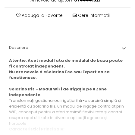
Ai nevoie de ajutor?
0744441521
Adauga la Favorite
Cere informatii
Descriere
Atentie: Acet modul fata de modulul de baza poate
fi controlat independent.
Nu are nevoie d eSolarino Eco sau Expert ca sa
functioneze.
Solarino Iris - Modul WiFi de Irigație pe 8 Zone
Independente
Transformați gestionarea irigației într-o sarcină simplă și
eficientă cu Solarino Iris, un modul de irigație controlat prin
WiFi, conceput pentru a oferi maximă flexibilitate și control
asupra apei utilizate în diverse aplicații agricole și
horticole.
Caracteristici Principale:
Control pe 8 Zone Independente:
Permite