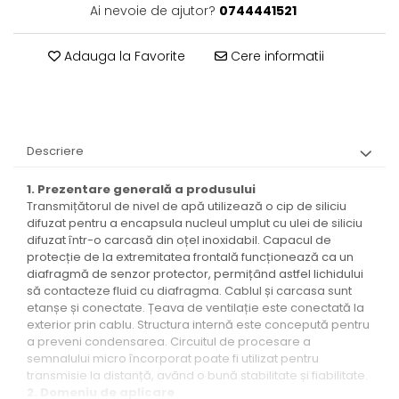
Ai nevoie de ajutor?
0744441521
Adauga la Favorite
Cere informatii
Descriere
1. Prezentare generală a produsului
Transmițătorul de nivel de apă utilizează o cip de siliciu
difuzat pentru a encapsula nucleul umplut cu ulei de siliciu
difuzat într-o carcasă din oțel inoxidabil. Capacul de
protecție de la extremitatea frontală funcționează ca un
diafragmă de senzor protector, permițând astfel lichidului
să contacteze fluid cu diafragma. Cablul și carcasa sunt
etanșe și conectate. Țeava de ventilație este conectată la
exterior prin cablu. Structura internă este concepută pentru
a preveni condensarea. Circuitul de procesare a
semnalului micro încorporat poate fi utilizat pentru
transmisie la distanță, având o bună stabilitate și fiabilitate.
2. Domeniu de aplicare