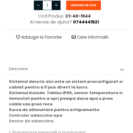
ADAUGA IN COS
Cod Produs:
C1-40-1544
Ai nevoie de ajutor?
0744441521
Adauga la Favorite
Cere informatii
Descriere
Sistemul descris aici este un sistem preconfigurat si
cablat pentru a fi pus direct la lucru.
Sistemul include Tablou IP65, senzor temperatura si
temostat pentru a opri pompa daca apa e prea
calda sau prea rece.
Sursa de alimnetare pentru echipamente
Controler adancime apa
Senzor de adancime.
1. Prezentare generală a produsului