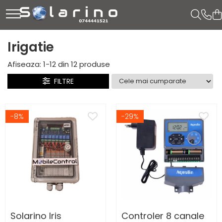
Irigatie
Afiseaza:
1-
12
din
12
produse
FILTRE
-8%
-29%
Solarino Iris
Controler 8 canale