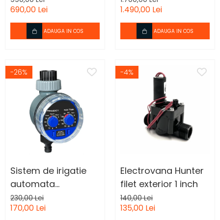
690,00 Lei
1.490,00 Lei
temperatura de
pornire.
ADAUGA IN COS
ADAUGA IN COS
-26%
-4%
Sistem de irigatie
Electrovana Hunter
automata
filet exterior 1 inch
functional cu
230,00 Lei
140,00 Lei
170,00 Lei
135,00 Lei
presiune