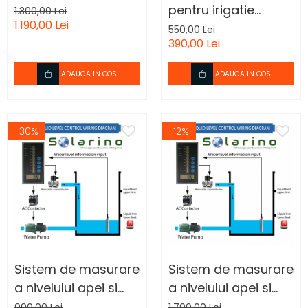
pentru irigatie
1.300,00 Lei
1.190,00 Lei
gradina
550,00 Lei
390,00 Lei
ADAUGA IN COS
ADAUGA IN COS
-30%
-12%
Sistem de masurare
Sistem de masurare
a nivelului apei si
a nivelului apei si
control pompa.
control pompasi
990,00 Lei
1.700,00 Lei