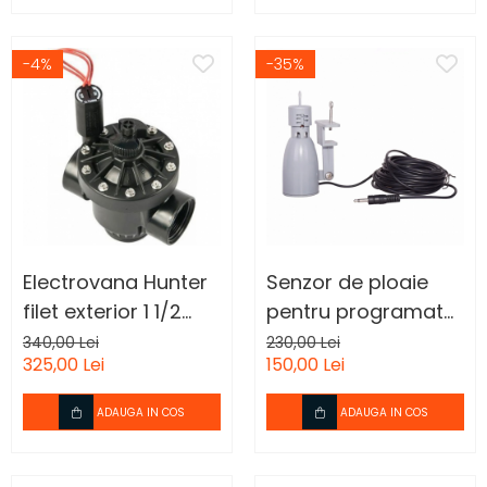
-4%
-35%
Electrovana Hunter
Senzor de ploaie
filet exterior 1 1/2
pentru programator
inch
irigatie presiune
340,00 Lei
230,00 Lei
325,00 Lei
150,00 Lei
normala
ADAUGA IN COS
ADAUGA IN COS